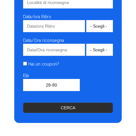
Data/ora Ritiro
Data/Ora riconsegna
Hai un coupon?
Età
CERCA