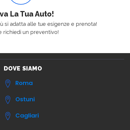
va La Tua Auto!
iù si adatta alle tue esigenze e prenota!
 richiedi un preventivo!
DOVE SIAMO
Roma
Ostuni
Cagliari