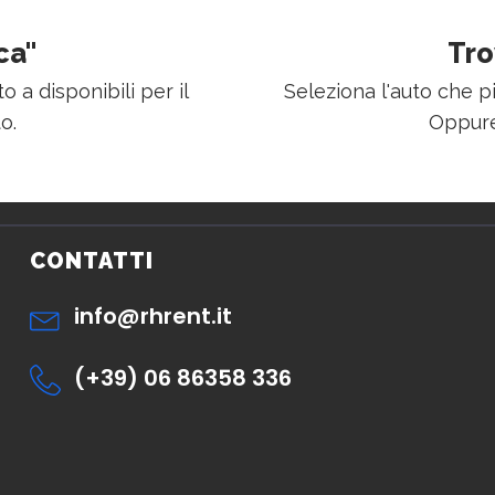
ca"
Tro
o a disponibili per il
Seleziona l'auto che p
o.
Oppure
CONTATTI
info@rhrent.it
(+39) 06 86358 336