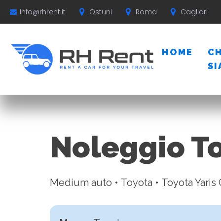
Ostuni
Roma
Cagliari
info@rhrent.it
HOME
CH
S
Noleggio To
Medium auto • Toyota • Toyota Yaris 