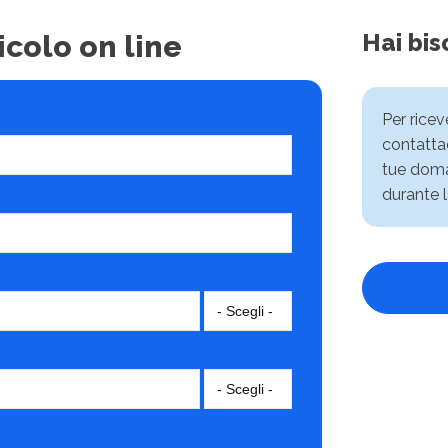
Hai bis
icolo on line
Per rice
contattac
tue doma
durante l