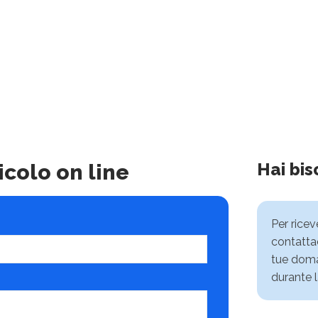
Hai bis
icolo on line
Per rice
contattac
tue doma
durante l