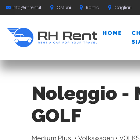
Ostuni
Roma
Cagliari
info@rhrent.it
HOME
CH
S
Noleggio -
GOLF
Medium Plus • Volkswagen • VOL