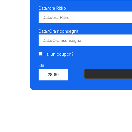
Data/ora Ritiro
Data/Ora riconsegna
Hai un coupon?
Età