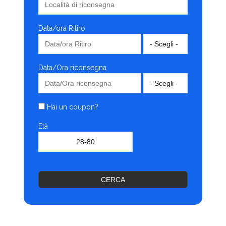
Data/ora Ritiro
Data/Ora riconsegna
Hai un coupon?
Età
CERCA