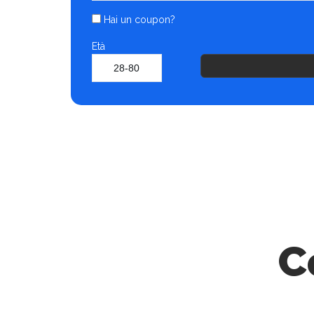
Hai un coupon?
Età
C