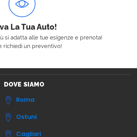
va La Tua Auto!
iù si adatta alle tue esigenze e prenota!
 richiedi un preventivo!
DOVE SIAMO
Roma
Ostuni
Cagliari