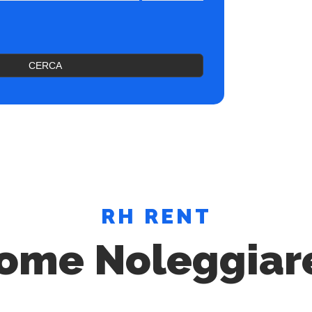
CERCA
RH RENT
ome Noleggiar