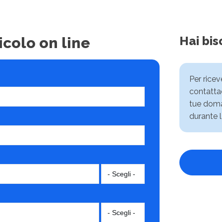
Hai bis
icolo on line
Per rice
contattac
tue doma
durante l