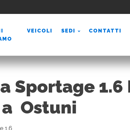
I
VEICOLI
SEDI
CONTATTI
IAMO
a Sportage 1.6 
 a Ostuni
e 1.6