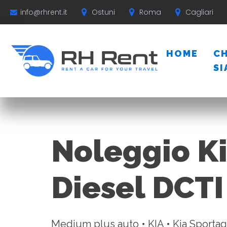
Ostuni
Roma
Cagliari
info@rhrent.it
HOME
CH
S
Noleggio Ki
Diesel DCTI
Medium plus auto • KIA • Kia Sportag