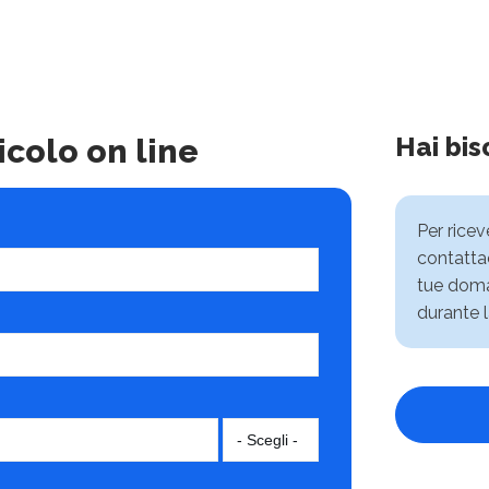
Hai bis
icolo on line
Per rice
contattac
tue doma
durante l