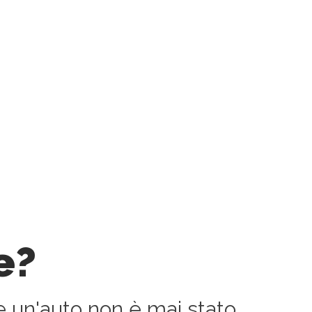
e?
e un'auto non è mai stato