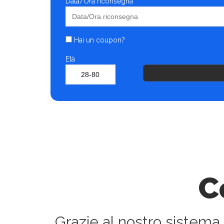
Data/Ora riconsegna
Hai un coupon?
Età
C
Grazie al nostro sistema