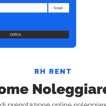
CERCA
RH RENT
ome Noleggiar
 di prenotazione online noleggiar