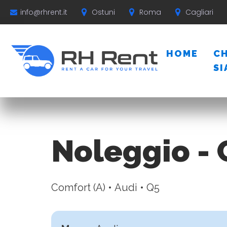
Ostuni
Roma
Cagliari
info@rhrent.it
HOME
CH
S
Noleggio - 
Comfort (A) • Audi • Q5