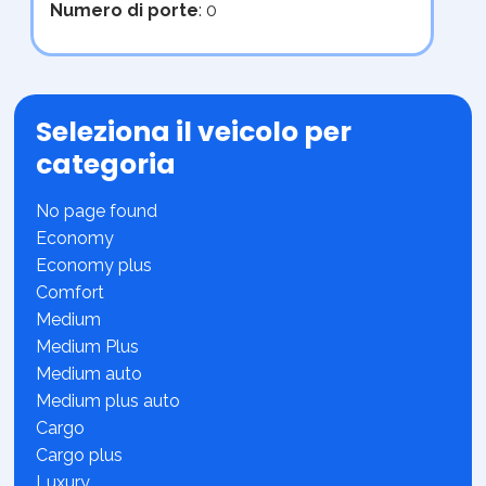
Numero di porte
: 0
Seleziona il veicolo per
categoria
No page found
Economy
Economy plus
Comfort
Medium
Medium Plus
Medium auto
Medium plus auto
Cargo
Cargo plus
Luxury