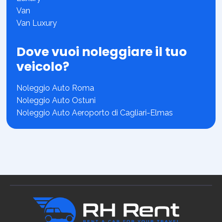
Van
Van Luxury
Dove vuoi noleggiare il tuo
veicolo?
Noleggio Auto Roma
Noleggio Auto Ostuni
Noleggio Auto Aeroporto di Cagliari-Elmas