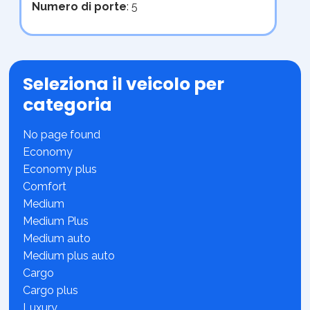
Numero di porte
: 5
Seleziona il veicolo per
categoria
No page found
Economy
Economy plus
Comfort
Medium
Medium Plus
Medium auto
Medium plus auto
Cargo
Cargo plus
Luxury