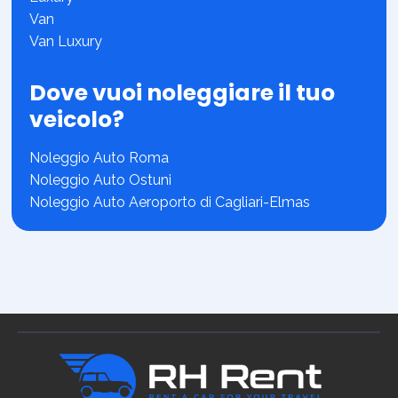
Van
Van Luxury
Dove vuoi noleggiare il tuo
veicolo?
Noleggio Auto Roma
Noleggio Auto Ostuni
Noleggio Auto Aeroporto di Cagliari-Elmas