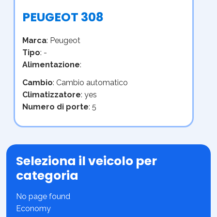
PEUGEOT 308
Marca
: Peugeot
Tipo
: -
Alimentazione
:
Cambio
: Cambio automatico
Climatizzatore
: yes
Numero di porte
: 5
Seleziona il veicolo per
categoria
No page found
Economy