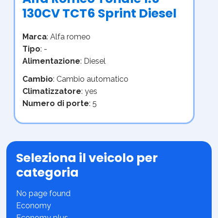
130CV TCT6 Sprint Diesel
Marca
: Alfa romeo
Tipo
: -
Alimentazione
: Diesel
Cambio
: Cambio automatico
Climatizzatore
: yes
Numero di porte
: 5
Seleziona il veicolo per
categoria
No page found
Economy
Economy plus